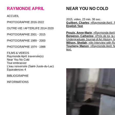
RAYMONDE APRIL
NEAR YOU NO COLD
ACCUEIL
2015, video, 23 min. 38 sec.
PHOTOGRAPHIE 2016-2022
Guilbert, Charles
; «Raymonde April : 
English Text
OUTRE-VIE / AFTERLIFE 2014-2020
Proulx, Anne-Marie
; «Raymonde April 
PHOTOGRAPHIE 2001 - 2015
Bergeron, Catherine
, «Près de toi, l
Undergraduate Journal of Art History, 
PHOTOGRAPHIE 1989 - 2000
Wilson, Sheilah
; «An Interview with R
Tourigny, Manon
; «Raymonde April: N
PHOTOGRAPHIE 1974 - 1988
text.
FILMS & VIDEOS
Raymonde April: traversée(s)
Near You No Cold
Tout embrasser
L'eau renversée (Saint-Juste-du-Lac)
Equivalences 4
BIBLIOGRAPHIE
INFORMATIONS